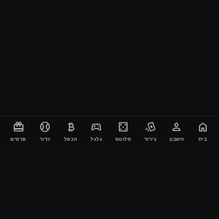
card_giftcard
sports_baseball
currency_bitcoin
sports_esports
casino
playing_cards
person
home
בית
חשבון
גירוד
סלוטס
גלגל
הכפל
כדור
פרסים
נתיבותי קופונים